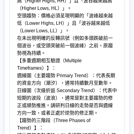
高（Higher Highs, HH）」且「波谷越來越高
（Higher Lows, HL）」。
空頭趨勢：價格必須呈現明顯的「波峰越來越
低（Lower Highs, LH）」且「波谷越來越低
（Lower Lows, LL）」。
在未出現明確的反轉訊號（例如多頭跌破前一
個波谷，或空頭突破前一個波峰）之前，原趨
勢視為持續。
【多重週期相互驗證（Multiple
Timeframes）】：
週線圖（主要趨勢 Primary Trend）：代表長期
的資金方向（潮汐），通常持續數月至數年。
日線圖（次級折返 Secondary Trend）：代表中
短期的波段（波浪），通常是對主要趨勢的修
正或順勢推進。請研判日線的走勢是否與週線
方向一致，或者正處於逆勢的修正期。
【趨勢的三階段（Three Phases of
Trend）】：