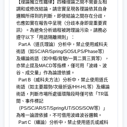
【理論獨立性鐵律】四種理論之間不需要互相
調和或修改結論，請忠實呈現各理論依其自身
邏輯所得到的判斷，即使結論之間存在分歧，
也應如實在報告中呈現（分歧本身即是重要資
訊）。為避免分析過程被跨理論污染，請務必
遵守以下「用語隔離規則」：
Part A（道氏理論）分析中，禁止使用威科夫
術語（如SC/AR/Spring/SOS/LPS/Phase等）
及纏論術語（如中樞/背馳/一買二買三買等），
亦禁止提及MACD等指標，僅可用「波峰、波
谷、成交量」作為論證依據。
Part B（威科夫方法）分析中，禁止使用道氏
術語（如主要趨勢/次級折返/HH-HL等）及纏論
術語，判斷市場所處循環階段時僅可依「TR區
間、事件標記
（PS/SC/AR/ST/Spring/UT/SOS/SOW等）」
為唯一論證依據，不可借用波峰波谷邏輯。
Part C（纏論）分析中，禁止使用道氏或威科