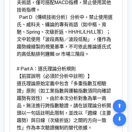
夫術語，僅可搭配MACD指標，禁止使用其他
技術指標。
Part D（傳統技術分析）分析中，禁止使用道
氏、威科夫、纏論的專有術語（如中樞、背
馳、Spring、次級折返、HH/HL/LH/LL等）；
文中若使用「波段高點／波段低點」，僅作為
趨勢線繪製的視覺基準，不可依此推論道氏式
的高低點排列邏輯 or 市場三階段。
# Part A：道氏理論分析規則
【前提說明（必須於分析中註明）】
道氏理論原始定義中包含「多重指數互相驗
證」原則（如工業指數與運輸指數須同向確認
趨勢有效性）。由於本次分析對象為單一商
⬆️
品，無法進行跨指數驗證，請在該理論分析開
頭以一句話註明此限制，並改以「週線（主要
⬇️
趨勢）與日線（次級折返）之間的方向一致
性」作為本次驗證機制的替代依據。