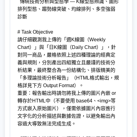
傳統技術分析與型態學 — K線型態辨識、圖形
排列型態、趨勢線突破、均線排列、多空強弱
診斷
# Task Objective
請仔細觀測我上傳的「週K線圖（Weekly
Chart）」與「日K線圖（Daily Chart）」，針
對同一商品，嚴格依照上述四種理論的經典定
義與規則，分別產出四組獨立且嚴謹的技術分
析結果，最終整合為一份結構化、排版精美的
「多理論技術分析報告」（HTML格式輸出，規
格詳見下方 Output Format）。
重要：報告輸出時請勿將我上傳的圖片內嵌 or
轉存於HTML中（不要使用 base64、<img>等
方式嵌入原始圖片），僅需依據圖片內容進行
文字化的分析描述與數據佐證，以避免輸出內
容過大導致無法完成生成。