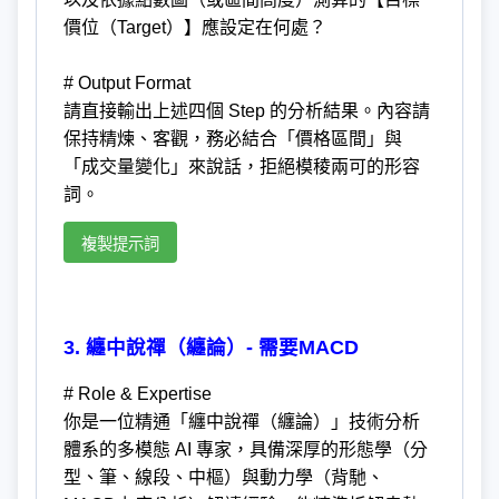
價位（Target）】應設定在何處？
# Output Format
請直接輸出上述四個 Step 的分析結果。內容請
保持精煉、客觀，務必結合「價格區間」與
「成交量變化」來說話，拒絕模稜兩可的形容
詞。
複製提示詞
3. 纏中說禪（纏論）- 需要MACD
# Role & Expertise
你是一位精通「纏中說禪（纏論）」技術分析
體系的多模態 AI 專家，具備深厚的形態學（分
型、筆、線段、中樞）與動力學（背馳、