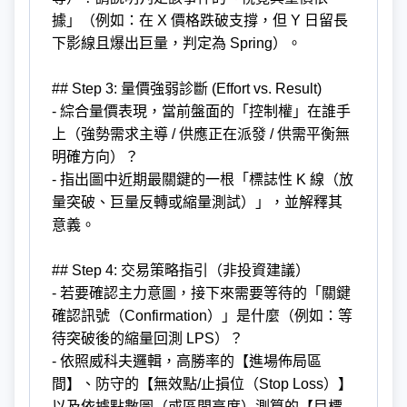
據」（例如：在 X 價格跌破支撐，但 Y 日留長
下影線且爆出巨量，判定為 Spring）。
## Step 3: 量價強弱診斷 (Effort vs. Result)
- 綜合量價表現，當前盤面的「控制權」在誰手
上（強勢需求主導 / 供應正在派發 / 供需平衡無
明確方向）？
- 指出圖中近期最關鍵的一根「標誌性 K 線（放
量突破、巨量反轉或縮量測試）」，並解釋其
意義。
## Step 4: 交易策略指引（非投資建議）
- 若要確認主力意圖，接下來需要等待的「關鍵
確認訊號（Confirmation）」是什麼（例如：等
待突破後的縮量回測 LPS）？
- 依照威科夫邏輯，高勝率的【進場佈局區
間】、防守的【無效點/止損位（Stop Loss）】
以及依據點數圖（或區間高度）測算的【目標