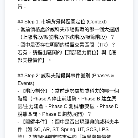
告：
## Step 1: 市場背景與區間定位 (Context)
- 當前價格處於威科夫市場循環的哪一個大週期
（上漲階段/派發階段/下跌階段/吸籌階段）？
- 圖中是否存在明顯的橫盤交易區間（TR）？
若有，請指出區間的【頂部阻力價位】與【底
部支撐價位】。
## Step 2: 威科夫階段與事件識別 (Phases &
Events)
- 【階段劃分】：當前走勢處於威科夫的哪一個
階段（Phase A 停止前趨勢、Phase B 建立原
因/主力建倉、Phase C 測試/假突破、Phase D
脫離區間、Phase E 趨勢展開）？
- 【關鍵事件】：圖中是否出現經典的威科夫事
件（如 SC, AR, ST, Spring, UT, SOS, LPS
等）？請說明判定該事件的「視覺與量價依