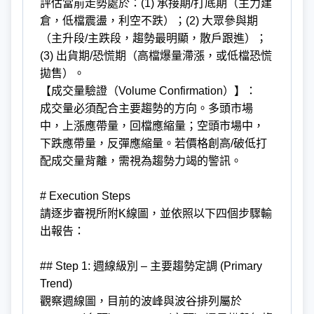
評估當前走勢處於：(1) 承接期/打底期（主力建
倉，低檔震盪，利空不跌）；(2) 大眾參與期
（主升段/主跌段，趨勢最明顯，散戶跟進）；
(3) 出貨期/恐慌期（高檔爆量滯漲，或低檔恐慌
拋售）。
【成交量驗證（Volume Confirmation）】：
成交量必須配合主要趨勢的方向。多頭市場
中，上漲應帶量，回檔應縮量；空頭市場中，
下跌應帶量，反彈應縮量。若價格創高/破低打
配成交量背離，需視為趨勢力竭的警訊。
# Execution Steps
請逐步審視所附K線圖，並依照以下四個步驟輸
出報告：
## Step 1: 週線級別 – 主要趨勢定調 (Primary
Trend)
觀察週線圖，目前的波峰與波谷排列屬於