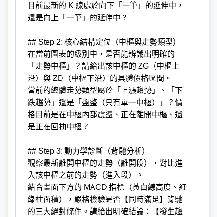
目前最新的 K 線處於向下「一筆」的延伸中，
還是向上「一筆」的延伸中？
## Step 2: 核心結構定位（中樞與走勢類型）
在當前圖表的級別中，是否能辨識出明確的
「走勢中樞」？請給出該中樞的 ZG（中樞上
沿）與 ZD（中樞下沿）的具體價格區間。
當前的總體走勢類型屬於「上漲趨勢」、「下
跌趨勢」還是「盤整（只有單一中樞）」？價
格目前是在中樞內部震盪、正在離開中樞、還
是正在回抽中樞？
## Step 3: 動力學診斷（背馳分析）
觀察最新離開中樞的走勢（離開段），對比進
入該中樞之前的走勢（進入段）。
結合畫面下方的 MACD 指標（黃白線高度、紅
綠柱面積），嚴格檢驗是否【同時滿足】背馳
的三大絕對條件。請給出明確結論：【發生趨