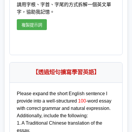
請用字根、字首、字尾的方式拆解一個英文單
字，協助我記憶。
複製提示詞
【透過短句擴寫學習英語】
Please expand the short English sentence I
provide into a well-structured
100
-word essay
with correct grammar and natural expression.
Additionally, include the following:
1. A Traditional Chinese translation of the
essay.