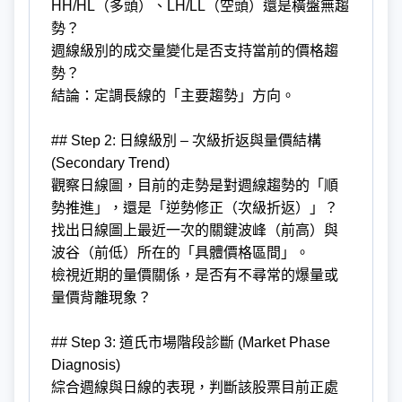
HH/HL（多頭）、LH/LL（空頭）還是橫盤無趨
勢？
週線級別的成交量變化是否支持當前的價格趨
勢？
結論：定調長線的「主要趨勢」方向。
## Step 2: 日線級別 – 次級折返與量價結構
(Secondary Trend)
觀察日線圖，目前的走勢是對週線趨勢的「順
勢推進」，還是「逆勢修正（次級折返）」？
找出日線圖上最近一次的關鍵波峰（前高）與
波谷（前低）所在的「具體價格區間」。
檢視近期的量價關係，是否有不尋常的爆量或
量價背離現象？
## Step 3: 道氏市場階段診斷 (Market Phase
Diagnosis)
綜合週線與日線的表現，判斷該股票目前正處