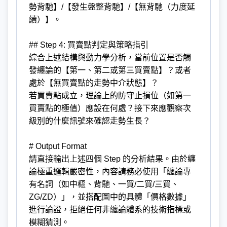
勢背馳】/【發生盤整背馳】/【無背馳（力度延
續）】。
## Step 4: 買賣點判定與策略指引
綜合上述結構與動力學分析，當前位置是否觸
發纏論的【第一、第二或第三買賣點】？或者
處於【無買賣點的走勢中介狀態】？
若買賣點成立，理論上的防守止損位（如第一
買賣點的極值）應設在何處？接下來應觀察次
級別的什麼訊號來確認走勢生長？
# Output Format
請直接輸出上述四個 Step 的分析結果。由於纏
論極重邏輯嚴密性，內容請務必使用「纏論專
有名詞（如中樞、背馳、一買/二買/三買、
ZG/ZD）」，並搭配圖中的具體「價格數據」
進行論證，拒絕任何非纏論體系的技術指標或
模糊猜測。