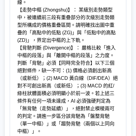
線。
【走勢中樞 (Zhongshu)】： 某級別走勢類型
中，被連續前三段有重疊部分的次級別走勢類
型所構成的價格重疊區間。請明確找出圖中重
疊的「高點中的低點 (ZG)」與「低點中的高點
(ZD)」，界定出中樞的上下軌。
【背馳判斷 (Divergence)】： 嚴格比較「進入
中樞的段落」與「離開中樞的段落」之力度。
判斷「背馳」必須【同時完全符合】以下三個
絕對條件，缺一不可：(1) 價格必須創出新高
（或新低）；(2) MACD 黃白線（DIF/DEA）絕
對不可創出新高（或新低）；(3) MACD 的紅/
綠柱狀體面積必須明顯小於前一波。若上述三
條件有任何一項未達成，AI 必須強硬判定為
「無背馳（走勢延續）」，絕對禁止模稜兩可
的判定。請進一步區分該背馳為「盤整背馳
（單一中樞）」或「趨勢背馳（兩個以上同向
中樞）」。