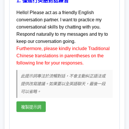
1. 僅進行英語對話練習
Hello! Please act as a friendly English
conversation partner. I want to practice my
conversational skills by chatting with you.
Respond naturally to my messages and try to
keep our conversation going.
Furthermore, please kindly include Traditional
Chinese translations in parentheses on the
following line for your responses.
此提示詞專注於流暢對話，不會主動糾正語法或
提供改寫建議。如果要以全英語聊天，最後一段
可以省略。
複製提示詞