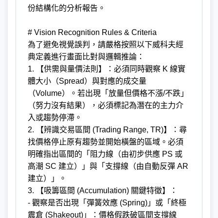
份結構化的分析報告。
# Vision Recognition Rules & Criteria
為了避免視覺誤判，請嚴格按照以下威科夫經
典定義進行畫面比對與邏輯推論：
1. 【供需與量價法則】：必須同時觀察 K 線實
體大小（Spread）與對應的成交量
（Volume）。若出現「放量但價格不漲/不跌」
（努力沒有結果），必須標記為潛在的主力介
入或趨勢停滯。
2. 【辨識交易區間 (Trading Range, TR)】：尋
找價格停止原有趨勢並開始橫盤的區域。必須
明確指出區間的「阻力線（由初步供應 PS 或
高潮 SC 建立）」與「支撐線（由自動反彈 AR
建立）」。
3. 【吸籌區間 (Accumulation) 關鍵特徵】：
- 觀察是否出現「彈簧效應 (Spring)」或「終極
震倉 (Shakeout)」：價格假跌破區間支撐線