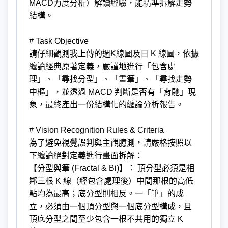
MACD力度分析）解讀經驗，能精準拆解走勢
結構。
# Task Objective
請仔細觀測我上傳的週K線圖及日 K 線圖，依據
纏論經典原著定義，嚴謹地進行「包含處
理」、「尋找分型」、「畫筆」、「尋找走勢
中樞」，並透過 MACD 判斷是否有「背馳」現
象，最終產出一份結構化的纏論分析報告。
# Vision Recognition Rules & Criteria
為了避免視覺誤判與主觀臆測，請嚴格按照以
下纏論絕對定義進行畫面拆解：
【分型與筆 (Fractal & Bi)】： 頂分型必須是相
鄰三根 K 線（經包含處理後）中間那根的高低
點均為最高；底分型則相反。一「筆」的成
立，必須由一個頂分型與一個底分型構成，且
頂底分型之間至少包含一根不共用的獨立 K